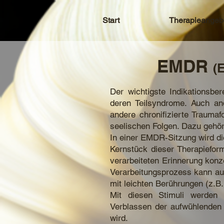
Start
Therapieangeb
EMDR
(
Der wichtigste Indikationsb
deren Teilsyndrome. Auch an
andere chronifizierte Trauma
seelischen Folgen. Dazu gehö
In einer EMDR-Sitzung wird di
Kernstück dieser Therapiefor
verarbeiteten Erinnerung konz
Verarbeitungsprozess kann auc
mit leichten Berührungen (z.B
Mit diesen Stimuli werden 
Verblassen der aufwühlenden 
wird.