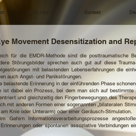
ot
Über mich
Kontakt
De
Eye Movement Desensitization and Re
ereich für die EMDR-Methode sind die posttraumatische B
dere Störungsbilder sprechen auch gut auf diese Trauma-
folgestörungen mit belastenden Lebenserfahrungen die einh
ren auch Angst- und Panikstörungen.
e belastende Erinnerung in der einführenden Phase schonend
m ist dabei ein Prozess, bei dem man sich auf bestimmte A
entriert und gleichzeitig den Fingerbewegungen des Therape
h mit anderen Formen einer sogenannten „bilateralen Stimul
. am Knie oder Unterarm) oder einer Geräusch-Stimulation.
im Gehirn Informationsverarbeitungsprozesse angestoß
Erinnerungen oder spontanen assoziative Verbindungen ei