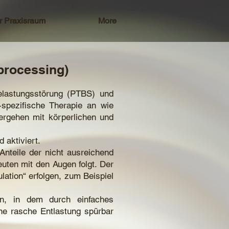
r Praxisraum
More
processing)
elastungsstörung (PTBS) und
spezifische Therapie an wie
ergehen mit körperlichen und
 aktiviert.
nteile der nicht ausreichend
uten mit den Augen folgt. Der
ation“ erfolgen, zum Beispiel
en, in dem durch einfaches
ne rasche Entlastung spürbar